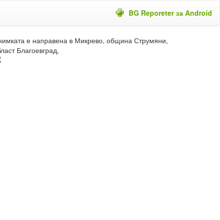
BG Reporeter за Android
нимката е направена в Микрево, община Струмяни,
бласт Благоевград,