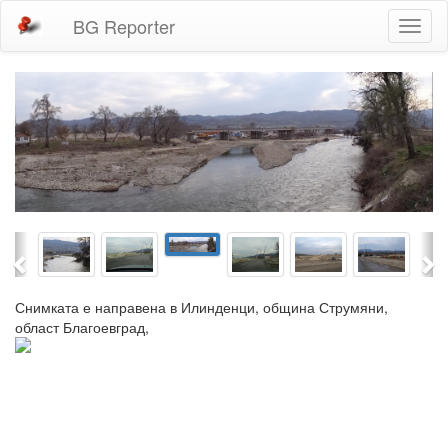
BG Reporter
Toggl
naviga
Previous
Ne
Снимката е направена в Илинденци, община Струмяни,
област Благоевград,