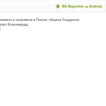
BG Reporeter за Android
нимката е направена в Плоски, община Сандански,
бласт Благоевград,