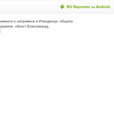
BG Reporeter за Android
нимката е направена в Илинденци, община
трумяни, област Благоевград,