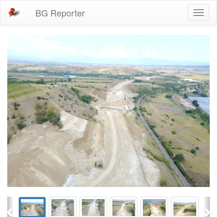
BG Reporter
Toggl
naviga
Previous
Ne