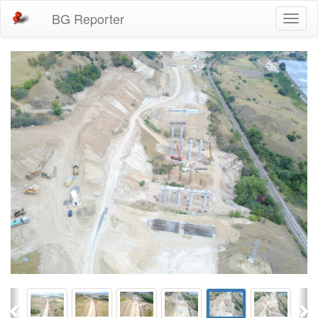
BG Reporter
Toggl
naviga
Previous
Ne