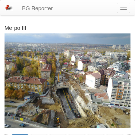
BG Reporter
Toggl
naviga
Метро III