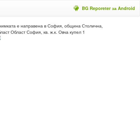
BG Reporeter за Android
нимката е направена в София, община Столична,
ласт Област София, кв. ж.к. Овча купел 1