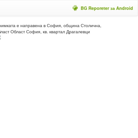
BG Reporeter за Android
нимката е направена в София, община Столична,
бласт Област София, кв. квартал Драгалевци