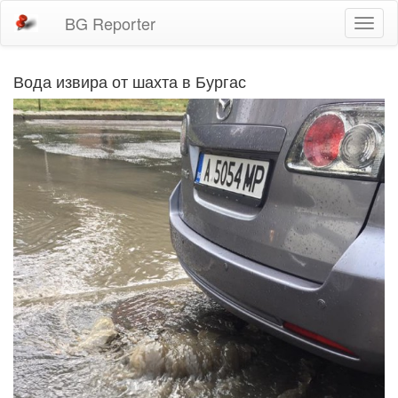
BG Reporter
Toggl
naviga
Вода извира от шахта в Бургас