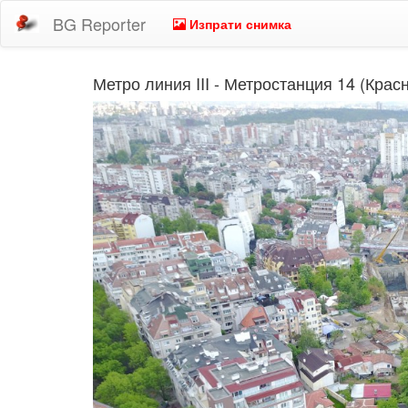
BG Reporter
Изпрати снимка
Метро линия III - Метростанция 14 (Крас