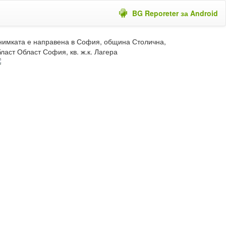
BG Reporeter за Android
нимката е направена в София, община Столична,
ласт Област София, кв. ж.к. Лагера