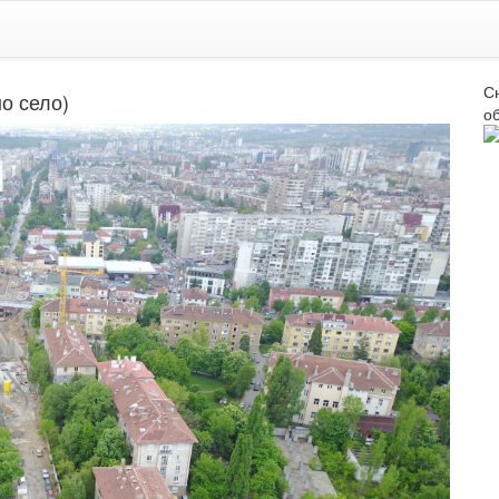
С
но село)
об