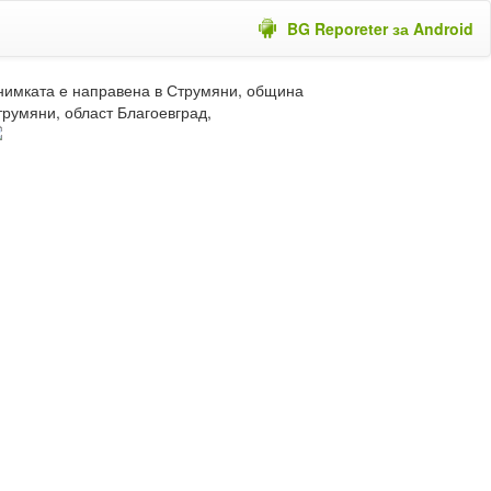
BG Reporeter за Android
нимката е направена в Струмяни, община
трумяни, област Благоевград,