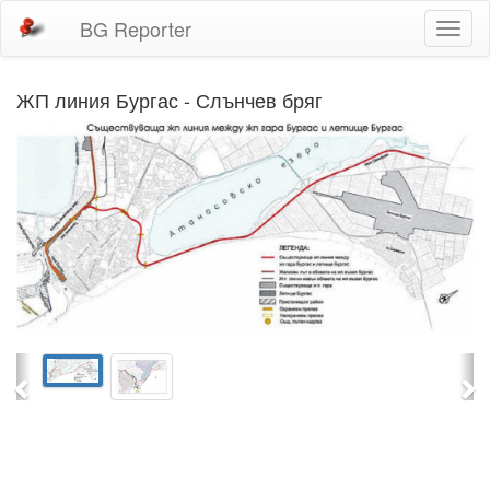
BG Reporter
Toggl
naviga
ЖП линия Бургас - Слънчев бряг
Previous
Ne