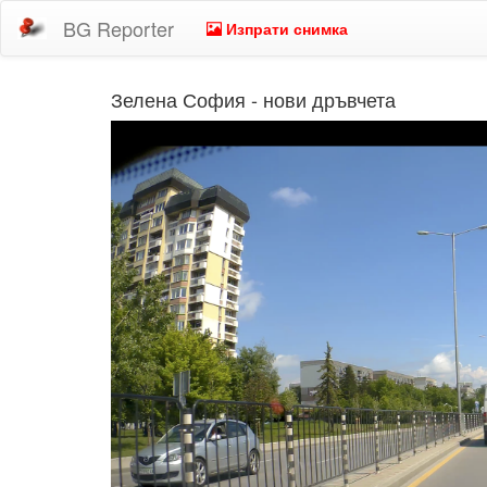
BG Reporter
Изпрати снимка
Зелена София - нови дръвчета