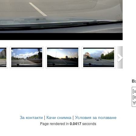
Next
В
За контакти
|
Качи снимка
|
Условия за ползване
Page rendered in
seconds
0.0417