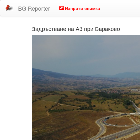
BG Reporter
Изпрати снимка
Задръстване на А3 при Бараково