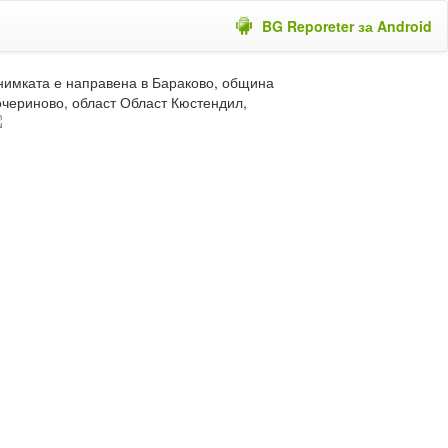
BG Reporeter за Android
нимката е направена в Бараково, община
очериново, област Област Кюстендил,