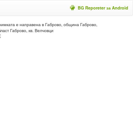
BG Reporeter за Android
нимката е направена в Габрово, община Габрово,
ласт Габрово, кв. Велчовци