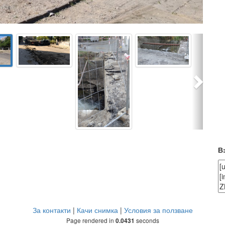
Next
В
За контакти
|
Качи снимка
|
Условия за ползване
Page rendered in
seconds
0.0431