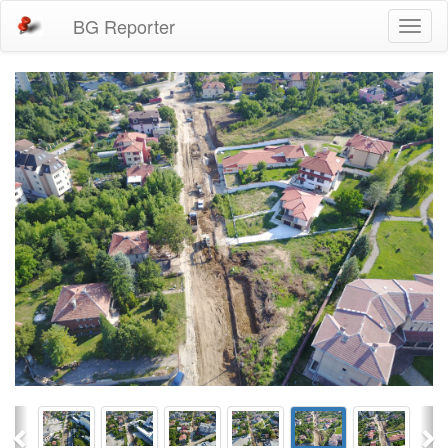
BG Reporter
Toggl
naviga
Previous
Ne