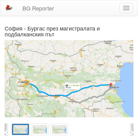
BG Reporter
Toggl
naviga
София - Бургас през магистралата и
подбалканския път
Previous
Ne