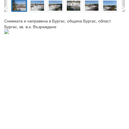
Previous
Ne
Снимката е направена в Бургас, община Бургас, област
Бургас, кв. ж.к. Възраждане