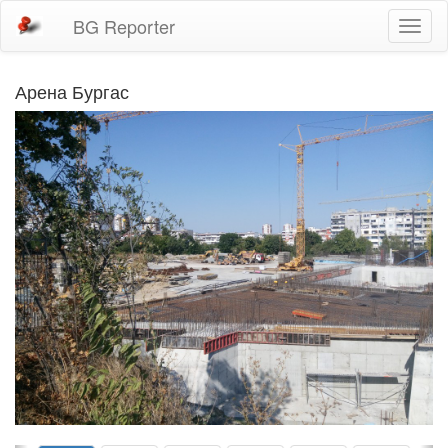
BG Reporter
Toggl
naviga
Арена Бургас