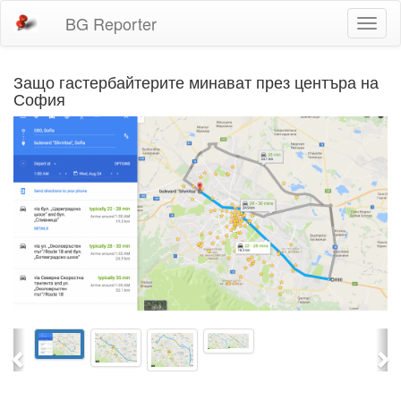
BG Reporter
Toggl
naviga
Защо гастербайтерите минават през центъра на
София
Previous
Ne