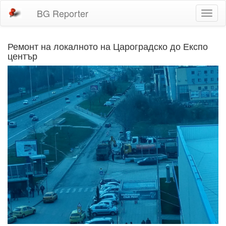
BG Reporter
Toggl
naviga
Ремонт на локалното на Цароградско до Експо
център