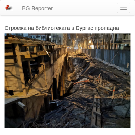
BG Reporter
Toggl
naviga
Строежа на библиотеката в Бургас пропадна