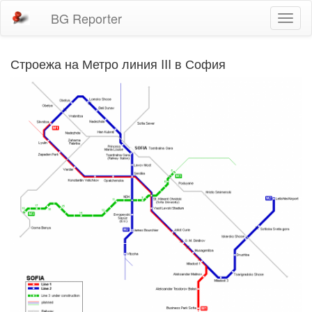
BG Reporter
Toggl
naviga
Строежа на Метро линия III в София