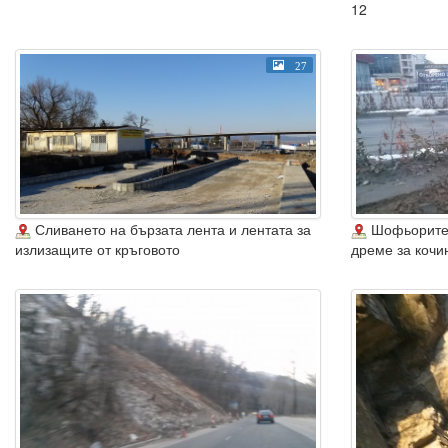
12
27
Сливането на бързата лента и лентата за
Шофьорите 
излизащите от кръговото
дреме за кочин