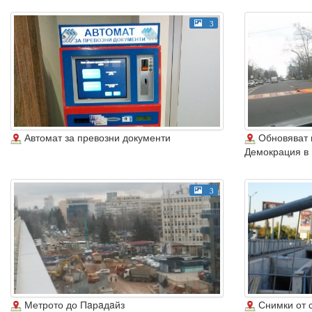
3
Автомат за превозни документи
Обновяват 
Демокрация в 
3
Метрото до Пaрaдaйз
Снимки от 