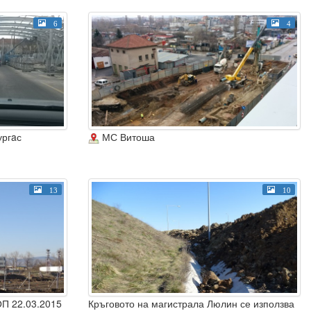
6
4
ургaс
МС Витоша
13
10
П 22.03.2015
Кръговото на магистрала Люлин се използва