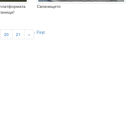
 платформата
Свлачището
станище!
‹ First
20
21
»