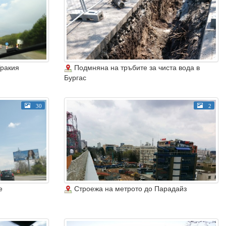
Тракия
Подмняна на тръбите за чиста вода в
Бургас
30
2
е
Строежа на метрото до Парадайз