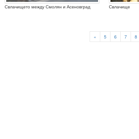
Свлачището между Смолян и Асеновград
Свлачище
«
5
6
7
8