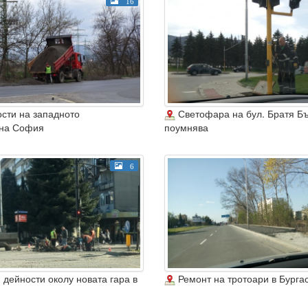
16
сти на западното
Светофара на бул. Братя Бъ
 на София
поумнява
6
дейности околу новата гара в
Ремонт на тротоари в Бурга