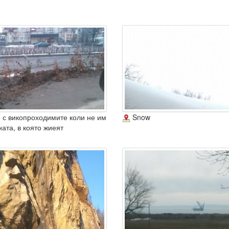
с викопроходимите коли не им
Snow
ата, в която жиеят