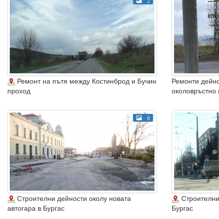
2
Ремонт на пътя между Костинброд и Бучин
Ремонти дейно
проход
околовръстно
8
Строителни дейности околу новата
Строителни 
автогара в Бургас
Бургас