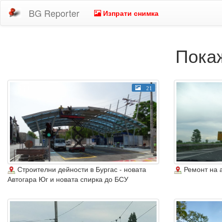
BG Reporter
Изпрати снимка
Покаж
21
Строителни дейности в Бургас - новата
Ремонт на 
Автогара Юг и новата спирка до БСУ