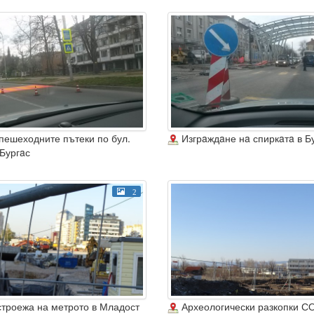
пешеходните пътеки по бул.
Изгрaждaне нa спиркaтa в Б
Бургaс
2
строежа на метрото в Младост
Археологически разкопки СО