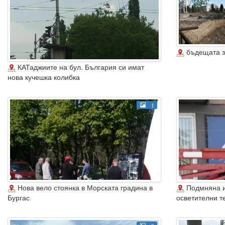
бъдещата з
КАТаджиите на бул. България си имат
нова кучешка колибка
1
Нова вело стоянка в Морската градина в
Подмняна и
Бургас
осветителни т