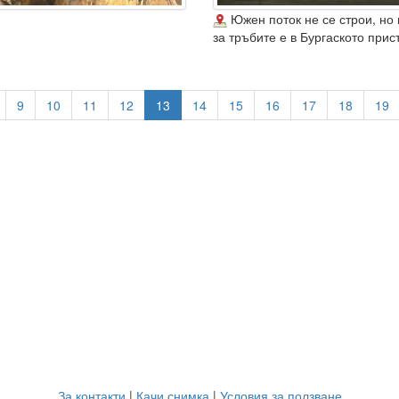
Южен поток не се строи, но
за тръбите е в Бургаското при
9
10
11
12
13
14
15
16
17
18
19
За контакти
|
Качи снимка
|
Условия за ползване