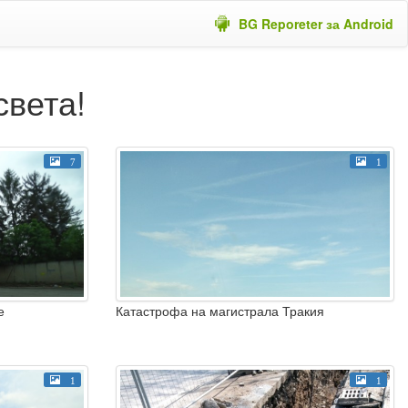
BG Reporeter за Android
света!
7
1
е
Катастрофа на магистрала Тракия
1
1