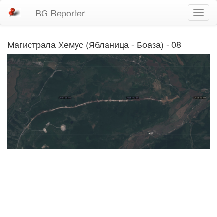
BG Reporter
Toggl
naviga
Магистрала Хемус (Ябланица - Боаза) - 08