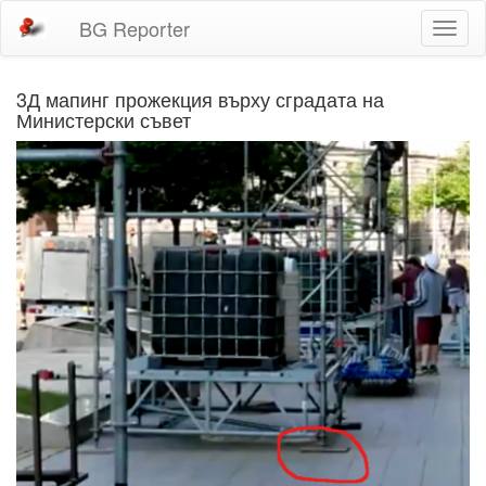
BG Reporter
Toggl
naviga
3Д мапинг прожекция върху сградата на
Министерски съвет