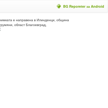
BG Reporeter за Android
нимката е направена в Илинденци, община
трумяни, област Благоевград,