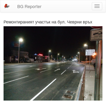
BG Reporter
Toggl
naviga
Ремонтираният участък на бул. Чеврни връх