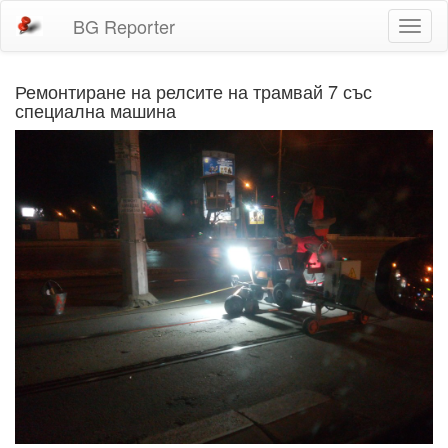
BG Reporter
Toggl
naviga
Ремонтиране на релсите на трамвай 7 със
специална машина